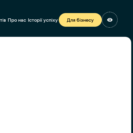
тів
Про нас
Історії успіху
Для бізнесу